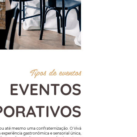
Tipos de eventos
EVENTOS
PORATIVOS
ou até mesmo uma confraternização. O Vivá
experiência gastronômica e sensorial única,