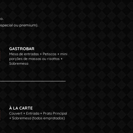
o.
especial ou premium).
GASTROBAR
Mesa de entradas + Petiscos + mini
porções de massas ou risottos +
Sobremesa
À LA CARTE
Couvert + Entrada + Prato Principal
+ Sobremesa (todos empratados)